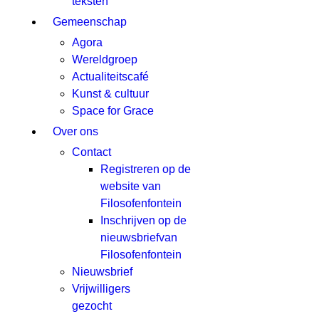
teksten
Gemeenschap
Agora
Wereldgroep
Actualiteitscafé
Kunst & cultuur
Space for Grace
Over ons
Contact
Registreren op de
website van
Filosofenfontein
Inschrijven op de
nieuwsbriefvan
Filosofenfontein
Nieuwsbrief
Vrijwilligers
gezocht