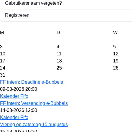
Gebruikersnaam vergeten?
Registreren
M
D
W
3
4
5
10
11
12
17
18
19
24
25
26
31
FF intern: Deadline e-Bubbels
09-08-2026 20:00
Kalender Fifo
FF intern: Verzending e-Bubbels
14-08-2026 12:00
Kalender Fifo
Viering op zaterdag 15 augustus
15-08-2026 10:30