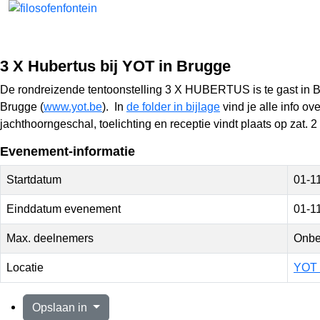
3 X Hubertus bij YOT in Brugge
De rondreizende tentoonstelling 3 X HUBERTUS is te gast in Br
Brugge (
www.yot.be
). In
de folder in bijlage
vind je alle info o
jachthoorngeschal, toelichting en receptie vindt plaats op zat.
Evenement-informatie
Startdatum
01-1
Einddatum evenement
01-1
Max. deelnemers
Onbe
Locatie
YOT 
Opslaan in